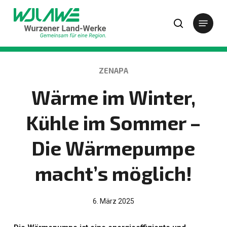
Zum
Zur Startseite von Wurzener Land-Werke
Hauptinhalt
Menu
Su
Suchformular öffnen
springen
KATEGORIE
ZENAPA
Wärme im Winter,
Kühle im Sommer –
Die Wärmepumpe
macht’s möglich!
6. März 2025