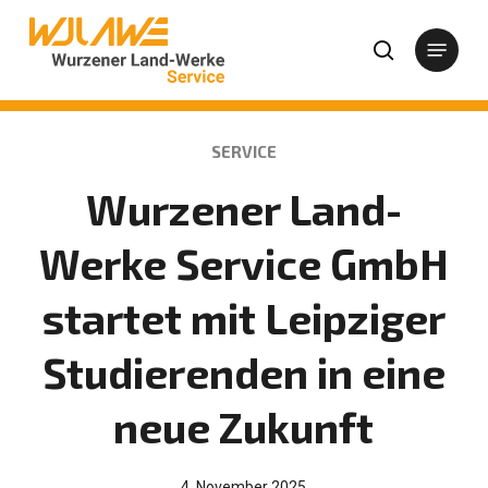
Zum
Zur Startseite von Wurzener Land-Werke
Hauptinhalt
Menu
Su
Suchformular öffnen
springen
KATEGORIE
SERVICE
Wurzener Land-
Werke Service GmbH
startet mit Leipziger
Studierenden in eine
neue Zukunft
4. November 2025