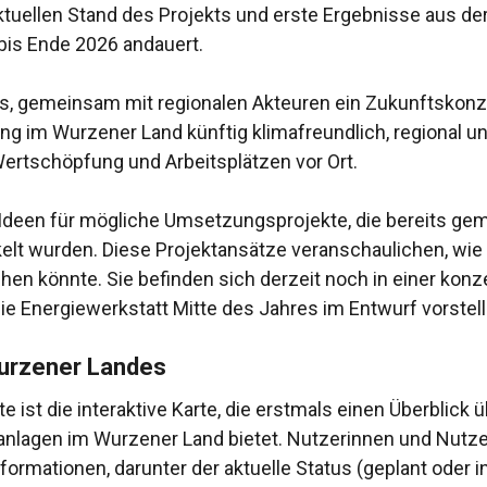
ktuellen Stand des Projekts und erste Ergebnisse aus de
bis Ende 2026 andauert.
 es, gemeinsam mit regionalen Akteuren ein Zukunftskonz
ng im Wurzener Land künftig klimafreundlich, regional un
Wertschöpfung und Arbeitsplätzen vor Ort.
d Ideen für mögliche Umsetzungsprojekte, die bereits ge
elt wurden. Diese Projektansätze veranschaulichen, wie
en könnte. Sie befinden sich derzeit noch in einer konz
die Energiewerkstatt Mitte des Jahres im Entwurf vorstell
Wurzener Landes
e ist die interaktive Karte, die erstmals einen Überblic
nlagen im Wurzener Land bietet. Nutzerinnen und Nutzer 
ormationen, darunter der aktuelle Status (geplant oder in