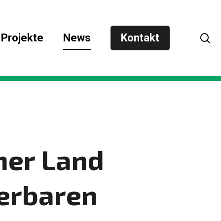
Su
Projekte
News
Kontakt
öf
Su
IE
ner Land
uerbaren